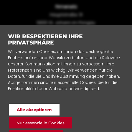
Firmensitz
Hauptstraße 31
5600 St. Johann im Pongau
Salzburg / Österreich
WIR RESPEKTIEREN IHRE
PRIVATSPHÄRE
Zweigniederlassungen
Wir verwenden Cookies, um Ihnen das bestmögliche
Geissensteinring 41
Erlebnis auf unserer Website zu bieten und die Relevanz
6005 Luzern / Schweiz
unserer Kommunikation mit Ihnen zu verbessern. Ihre
Präferenzen sind uns wichtig. Wir verwenden nur die
Daten, für die Sie uns Ihre Zustimmung gegeben haben.
Ausgenommen sind nur essentielle Cookies, die für die
Funktionalität dieser Webseite notwendig sind.
Alle akzeptieren
Nur essenzielle Cookies
Impressum
|
Datenschutz
|
AGB